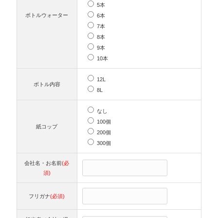
5本
ボトルウォーター
6本
7本
8本
9本
10本
12L
ボトル内容
8L
なし
100個
紙コップ
200個
300個
会社名・お名前
(必
須)
フリガナ
(必須)