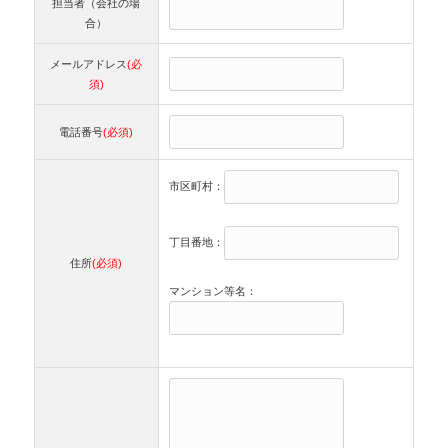
担当者（会社の場
合）
メールアドレス
(必
須)
電話番号
(必須)
市区町村：
丁目番地：
住所
(必須)
マンション等名：